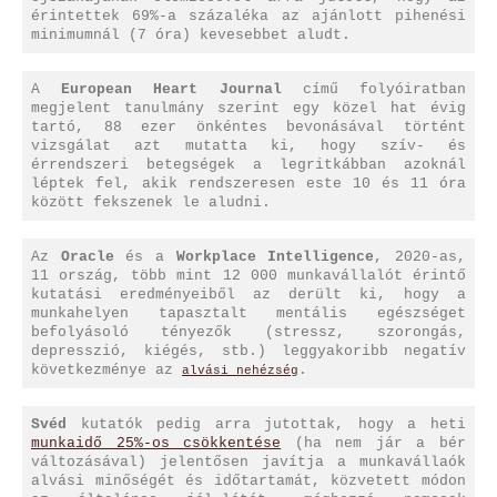
érintettek 69%-a százaléka az ajánlott pihenési
minimumnál (7 óra) kevesebbet aludt.
A
European Heart Journal
című folyóiratban
megjelent tanulmány szerint egy közel hat évig
tartó, 88 ezer önkéntes bevonásával történt
vizsgálat azt mutatta ki, hogy szív- és
érrendszeri betegségek a legritkábban azoknál
léptek fel, akik rendszeresen este 10 és 11 óra
között fekszenek le aludni.
Az
Oracle
és a
Workplace Intelligence
, 2020-as,
11 ország, több mint 12 000 munkavállalót érintő
kutatási eredményeiből az derült ki, hogy a
munkahelyen tapasztalt mentális egészséget
befolyásoló tényezők (stressz, szorongás,
depresszió, kiégés, stb.) leggyakoribb negatív
következménye az
.
alvási nehézség
Svéd
kutatók pedig arra jutottak, hogy a heti
munkaidő 25%-os csökkentése
(ha nem jár a bér
változásával) jelentősen javítja a munkavállaók
alvási minőségét és időtartamát, közvetett módon