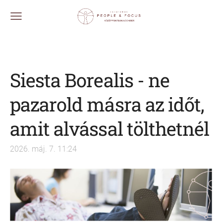
Siesta Borealis - ne
pazarold másra az időt,
amit alvással tölthetnél
2026. máj. 7. 11:24