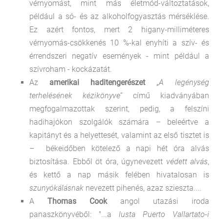
vérnyomást, mint más életmód-változtatások,
például a só- és az alkoholfogyasztás mérséklése.
Ez azért fontos, mert 2 higany-milliméteres
vérnyomás-csökkenés 10 %-kal enyhíti a szív- és
érrendszeri negatív események - mint például a
szívroham - kockázatát.
Az
amerikai haditengerészet
„
A legénység
terhelésének kézikönyve
” című kiadványában
megfogalmazottak szerint, pedig, a felszíni
hadihajókon szolgálók számára – beleértve a
kapitányt és a helyettesét, valamint az első tisztet is
– békeidőben kötelező a napi hét óra alvás
biztosítása. Ebből öt óra, úgynevezett
védett alvás
,
és kettő a nap másik felében hivatalosan is
szunyókálásnak
nevezett pihenés, azaz szieszta....
A
Thomas Cook
angol utazási iroda
panaszkönyvéből:
"...a
lusta Puerto Vallartato-i