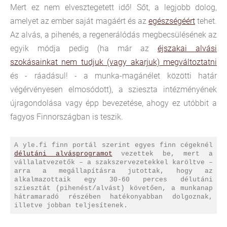
Mert ez nem elvesztegetett idő! Sőt, a legjobb dolog,
amelyet az ember saját magáért és az
egészségéért
tehet.
Az alvás, a pihenés, a regenerálódás megbecsülésének az
egyik módja pedig (ha már az
éjszakai alvási
szokásainkat nem tudjuk (vagy akarjuk) megváltoztatni
és - ráadásul! - a munka-magánélet közötti határ
végérvényesen elmosódott), a szieszta intézményének
újragondolása vagy épp bevezetése, ahogy ez utóbbit a
fagyos Finnországban is teszik.
A yle.fi finn portál szerint egyes finn cégeknél
délutáni alvásprogramot
vezettek be, mert a
vállalatvezetők – a szakszervezetekkel karöltve –
arra a megállapításra jutottak, hogy az
alkalmazottaik egy 30-60 perces délutáni
sziesztát (pihenést/alvást) követően, a munkanap
hátramaradó részében hatékonyabban dolgoznak,
illetve jobban teljesítenek.