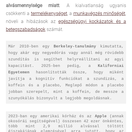
alvásmennyisége miatt
. A kialvatlanság ugyanis
csökkenti a
termelékenységet
, a
munkavégzés minőségét
,
növeli a hibázások az
egészségügyi kockázatok és a
betegszabadságok
számát.
Már 2010-ben egy
Berkeley-tanulmány
kimutatta,
hogy akár egy negyedórás vagy annál még rövidebb
szundítás is segíthet helyreállítani az agyi
kapacitást. 2025-ben pedig, a
Kaliforniai
Egyetemen
hasonlították össze, hogy miként
javítja a kognitív funkciókat a szundizás, a
koffein és a placebo, Meglepő módon a placebo
jobban szerepelt, mint a koffein, de messze a
szunyókálás bizonyult a legjobb megoldásnak.
2023-ban egy amerikai kórház és az
Apple
(annak
okosórái segítségével) összesen 42 ezer önkéntes,
több mint 2,9 millió alvással töltött
éjszakájának elemzésével arra jutott, hogy az