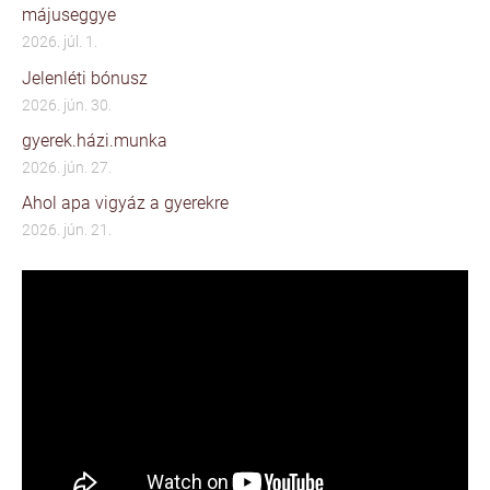
májuseggye
2026. júl. 1.
Jelenléti bónusz
2026. jún. 30.
gyerek.házi.munka
2026. jún. 27.
Ahol apa vigyáz a gyerekre
2026. jún. 21.