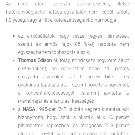
Az ebéd utáni szieszta szükségessége, illetve
hatékonyságjavító hatása egyáltalán nem légből kapott
hülyeség, vagy a HR elkötelezettségjavító humbugja:
az emlősállatok nagy része (egyes felmérések
szerint az emlős fajok 85 %-a!) naponta nem
egyszer, hanem többször is alszik;
Thomas Edison
állítólag mindössze négy órát aludt
éjszakánként, de napközben rövid, 20 perces
erőgyűjtő alvásokat tartott, amely
hite
- és
gyakorlati tapasztalata - szerint növelte a figyelmét,
a koncentrálóképességét, valamint javította a
memóriáját és a tanulási készségét;
a
NASA
1995-ben 747 pilótán végzett kutatása azt
bizonyította, hogy azok a pilóták, akik 40 percet
pihenhettek napközben (és átlagosan 25,8 percet
aludtak), 16–34 %-kal jobb reakcióidőt mutattak