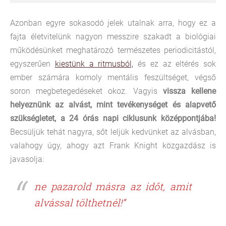
Azonban egyre sokasodó jelek utalnak arra, hogy ez a
fajta életvitelünk nagyon messzire szakadt a biológiai
működésünket meghatározó természetes periodicitástól,
egyszerűen
kiestünk a ritmusból,
és ez az eltérés sok
ember számára komoly mentális feszültséget, végső
soron megbetegedéseket okoz. Vagyis
vissza kellene
helyeznünk az alvást, mint tevékenységet és alapvető
szükségletet, a 24 órás napi ciklusunk középpontjába!
Becsüljük tehát nagyra, sőt leljük kedvünket az alvásban,
valahogy úgy, ahogy azt Frank Knight közgazdász is
javasolja:
ne pazarold másra az időt, amit
alvással tölthetnél!”