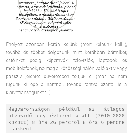
Ehelyett azonban korán kelünk (mert kelnünk kell..),
tovább és többet dolgozunk mint korábban bármikor,
estéinket pedig képernyők: televíziók, laptopok és
mobiltelefonok, no meg a közösségi hálón való aktív vagy
passzív jelenlét bűvöletében töltjük el (már ha nem
rúgunk ki épp a hámból, tovább rontva ezáltal is a
kialvatlanságunkat…).
Magyarországon például az átlagos
alvásidő egy évtized alatt (2010-2020
között) 8 óra 26 percről 8 óra 6 percre
csökkent.