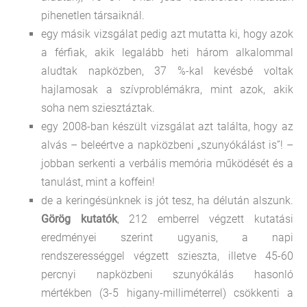
pihenetlen társaiknál.
egy másik vizsgálat pedig azt mutatta ki, hogy azok
a férfiak, akik legalább heti három alkalommal
aludtak napközben, 37 %-kal kevésbé voltak
hajlamosak a szívproblémákra, mint azok, akik
soha nem sziesztáztak.
egy 2008-ban készült vizsgálat azt találta, hogy az
alvás – beleértve a napközbeni „szunyókálást is”! –
jobban serkenti a verbális memória működését és a
tanulást, mint a koffein!
de a keringésünknek is jót tesz, ha délután alszunk.
Görög kutatók
, 212 emberrel végzett kutatási
eredményei szerint ugyanis, a napi
rendszerességgel végzett szieszta, illetve 45-60
percnyi napközbeni szunyókálás hasonló
mértékben (3-5 higany-milliméterrel) csökkenti a