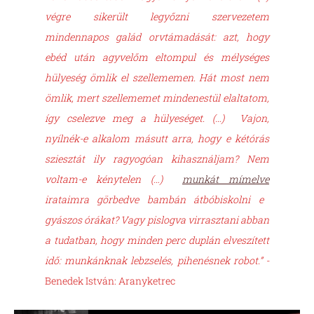
végre sikerült legyőzni szervezetem
mindennapos galád orvtámadását: azt, hogy
ebéd után agyvelőm eltompul és mélységes
hülyeség ömlik el szellememen. Hát most nem
ömlik, mert szellememet mindenestül elaltatom,
így cselezve meg a hülyeséget. (…) Vajon,
nyílnék-e alkalom másutt arra, hogy e kétórás
sziesztát ily ragyogóan kihasználjam? Nem
voltam-e kénytelen (…)
munkát mímelve
irataimra görbedve bambán átbóbiskolni e
gyászos órákat? Vagy pislogva virrasztani abban
a tudatban, hogy minden perc duplán elveszített
idő: munkánknak lebzselés, pihenésnek robot.” -
Benedek István: Aranyketrec