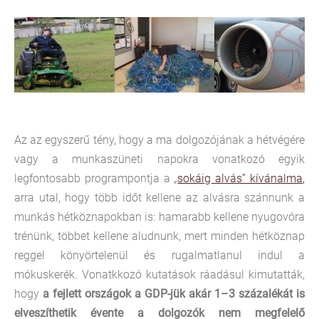
Az az egyszerű tény, hogy a ma dolgozójának a hétvégére
vagy a munkaszüneti napokra vonatkozó egyik
legfontosabb programpontja a „
sokáig alvás” kívánalma
,
arra utal, hogy több időt kellene az alvásra szánnunk a
munkás hétköznapokban is: hamarabb kellene nyugovóra
trénünk, többet kellene aludnunk, mert minden hétköznap
reggel könyörtelenül és rugalmatlanul indul a
mókuskerék. Vonatkkozó kutatások ráadásul kimutatták,
hogy
a fejlett országok a GDP-jük akár 1–3 százalékát is
elveszíthetik évente a dolgozók nem megfelelő