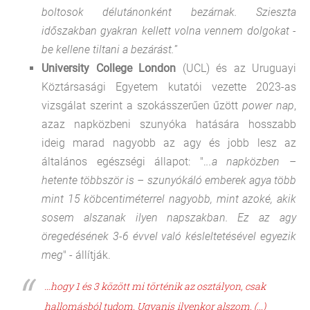
boltosok délutánonként bezárnak. Szieszta
időszakban gyakran kellett volna vennem dolgokat -
be kellene tiltani a bezárást.
”
University College London
(UCL) és az Uruguayi
Köztársasági Egyetem kutatói vezette 2023-as
vizsgálat szerint a szokásszerűen űzött
power nap
,
azaz napközbeni szunyóka hatására hosszabb
ideig marad nagyobb az agy és jobb lesz az
általános egészségi állapot: ".
..a napközben –
hetente többször is – szunyókáló emberek agya több
mint 15 köbcentiméterrel nagyobb, mint azoké, akik
sosem alszanak ilyen napszakban. Ez az agy
öregedésének 3-6 évvel való késleltetésével egyezik
meg
" - állítják.
…hogy 1 és 3 között mi történik az osztályon, csak
hallomásból tudom. Ugyanis ilyenkor alszom. (...)