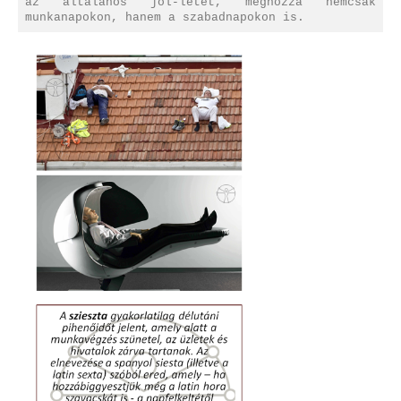
az általános jól-létét, méghozzá nemcsak
munkanapokon, hanem a szabadnapokon is.