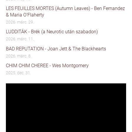
LES FEUILLES MORTES (Autumn Leaves) - Ben Fernandez
& Maria O’Flaherty
2026. márc. 29.
LUDDITÁK - Brék (a Neurotic után szabadon)
2026. márc. 11.
BAD REPUTATION - Joan Jett & The Blackhearts
2026. márc. 8.
CHIM CHIM CHEREE - Wes Montgomery
2025. dec. 31.