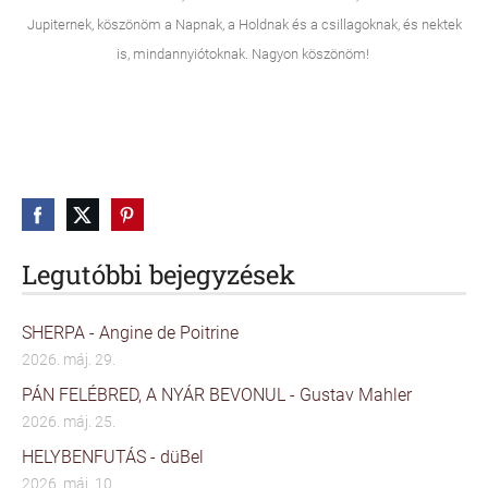
Jupiternek, köszönöm a Napnak, a Holdnak és a csillagoknak, és nektek
is, mindannyiótoknak. Nagyon köszönöm!
Legutóbbi bejegyzések
SHERPA - Angine de Poitrine
2026. máj. 29.
PÁN FELÉBRED, A NYÁR BEVONUL - Gustav Mahler
2026. máj. 25.
HELYBENFUTÁS - düBel
2026. máj. 10.