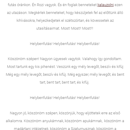
futás óránkon. Én Rozi vagyok. És én foglak benneteket
kalauzolni
ezen
az utazáson. Megkérlek benneteket, hogy készüljetek fel az előttünk álló
kihívásokra, helyezkedjetek el szétszórtan, és kövessetek az
utasításaimat. Most! Most!! Most!!!
Helybenfutás! Helybenfutás! Helybenfutás!
Köszönöm szépen! Nagyon ügyesek vagytok. Valahogy így gondoltam.
Most tartunk egy kis pihenést. Veszünk egy mély levegőt, beszív és kifúj
Még egy mély levegőt, beszív és kifúj. Még egyszer, mély levegőt, és bent
tart, bent tart, bent tart, és kifúj.
Helybenfutás! Helybenfutás! Helybenfutás!
Nagyon jó, köszönöm szépen, köszönjük, hogy eljöttetek erre az első
alkalomra. Köszönöm anyukámnak, köszönöm apukámnak, köszönöm a
madártani intézetnek, köszönöm a Szaturnusznak, köszönöm a