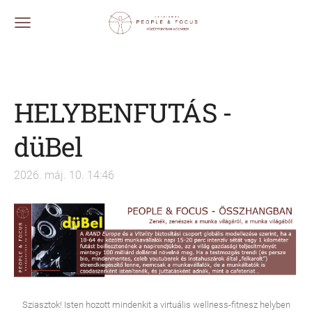
HELYBENFUTÁS -
düBel
2026. máj. 10. 14:46
Sziasztok! Isten hozott mindenkit a virtuális wellness-fitnesz helyben