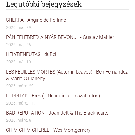
Legutóbbi bejegyzések
SHERPA - Angine de Poitrine
2026. máj. 29.
PÁN FELÉBRED, A NYÁR BEVONUL - Gustav Mahler
2026. máj. 25.
HELYBENFUTÁS - düBel
2026. máj. 10.
LES FEUILLES MORTES (Autumn Leaves) - Ben Fernandez
& Maria O’Flaherty
2026. márc. 29.
LUDDITÁK - Brék (a Neurotic után szabadon)
2026. márc. 11.
BAD REPUTATION - Joan Jett & The Blackhearts
2026. márc. 8.
CHIM CHIM CHEREE - Wes Montgomery