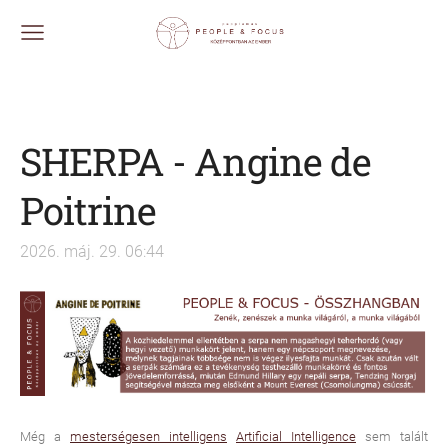
SHERPA - Angine de
Poitrine
2026. máj. 29. 06:44
Még a
mesterségesen intelligens
Artificial Intelligence
sem talált