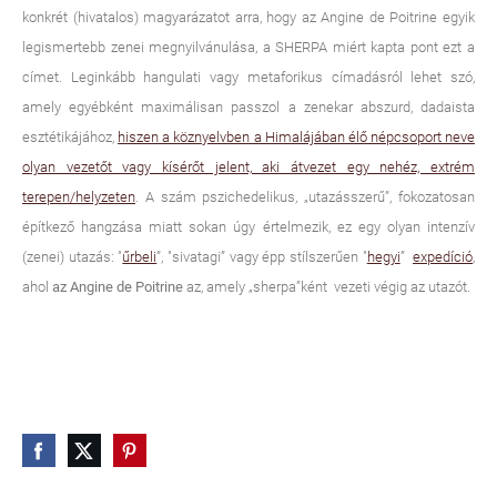
konkrét (hivatalos) magyarázatot arra, hogy az
Angine de Poitrine
egyik
legismertebb zenei megnyilvánulása, a SHERPA miért kapta pont ezt a
címet. Leginkább hangulati vagy metaforikus címadásról lehet szó,
amely egyébként maximálisan passzol a zenekar abszurd, dadaista
esztétikájához,
hiszen a köznyelvben a Himalájában élő népcsoport neve
olyan vezetőt vagy kísérőt jelent, aki átvezet egy nehéz, extrém
terepen/helyzeten
. A szám pszichedelikus, „utazásszerű”, fokozatosan
építkező hangzása miatt sokan úgy értelmezik, ez egy olyan intenzív
(zenei) utazás: "
űrbeli
”, "sivatagi” vagy épp stílszerűen "
hegyi
”
expedíció
,
ahol
az Angine de Poitrine
az, amely „sherpa”ként vezeti végig az utazót.