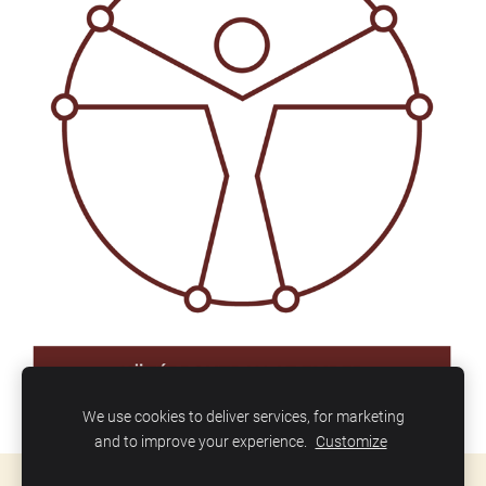
We use cookies to deliver services, for marketing
and to improve your experience.
Customize