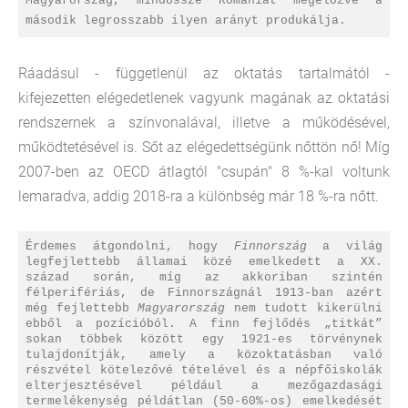
Magyarország, mindössze Romániát megelőzve a
második legrosszabb ilyen arányt produkálja.
Ráadásul - függetlenül az oktatás tartalmától -
kifejezetten elégedetlenek vagyunk magának az oktatási
rendszernek a színvonalával, illetve a működésével,
működtetésével is. Sőt az elégedettségünk nőttön nő! Míg
2007-ben az OECD átlagtól "csupán" 8 %-kal voltunk
lemaradva, addig 2018-ra a különbség már 18 %-ra nőtt.
Érdemes átgondolni, hogy
Finnország
a világ
legfejlettebb államai közé emelkedett a XX.
század során, míg az akkoriban szintén
félperifériás, de Finnországnál 1913-ban azért
még fejlettebb
Magyarország
nem tudott kikerülni
ebből a pozícióból. A finn fejlődés „titkát”
sokan többek között egy 1921-es törvénynek
tulajdonítják, amely a közoktatásban való
részvétel kötelezővé tételével és a népfőiskolák
elterjesztésével például a mezőgazdasági
termelékenység példátlan (50-60%-os) emelkedését