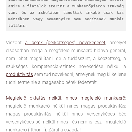
amire a fiatalok szerint a munkaerőpiacon szükség
van, és az iskolában tanultak inkább csak kis
mértékben vagy semennyire sem segítenek munkát
találni
.
Viszont
a bérek (bérköltségek) növekedését
, amelyet
elsősorban maga a megfelelő munkaerő hiánya generál,
nem lehet megállítani, de a tudásszint, a képzettség, a
szükséges kompetencia-szintek növekedése nélkül a
produktivitás
sem tud növekedni, amelynek meg ki kellene
tudni termelnie a magasabb bérek fedezetét.
Megfelelő oktatás nélkül, nincs megfelelő munkaerő
;
megfelelő munkaerő nélkül nincs magas produktivitás;
magas produktivitás nélkül nincs versenyképes bér;
versenyképes bér nélkül nincs - és nem is lesz - megfelelő
munkaerő (itthon…). Zárul a csapda!