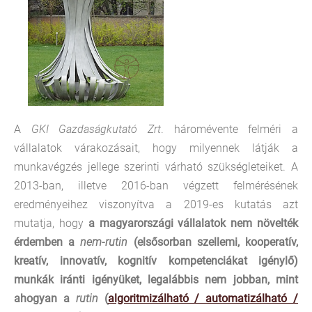
A
GKI Gazdaságkutató Zrt
. háromévente felméri a
vállalatok várakozásait, hogy milyennek látják a
munkavégzés jellege szerinti várható szükségleteiket. A
2013-ban, illetve 2016-ban végzett felmérésének
eredményeihez viszonyítva a 2019-es kutatás azt
mutatja, hogy
a magyarországi vállalatok nem növelték
érdemben a
nem-rutin
(elsősorban szellemi, kooperatív,
kreatív, innovatív, kognitív kompetenciákat igénylő)
munkák iránti igényüket, legalábbis nem jobban, mint
ahogyan a
rutin
(
algoritmizálható / automatizálható /