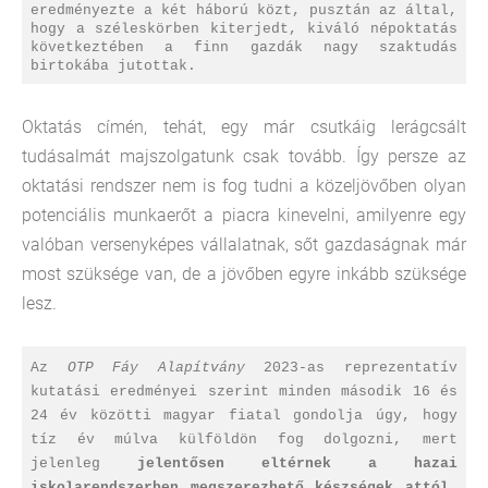
eredményezte a két háború közt, pusztán az által,
hogy a széleskörben kiterjedt, kiváló népoktatás
következtében a finn gazdák nagy szaktudás
birtokába jutottak.
Oktatás címén, tehát, egy már csutkáig lerágcsált
tudásalmát majszolgatunk csak tovább. Így persze az
oktatási rendszer nem is fog tudni a közeljövőben olyan
potenciális munkaerőt a piacra kinevelni, amilyenre egy
valóban versenyképes vállalatnak, sőt gazdaságnak már
most szüksége van, de a jövőben egyre inkább szüksége
lesz.
Az
OTP Fáy Alapítvány
2023-as reprezentatív
kutatási eredményei szerint minden második 16 és
24 év közötti magyar fiatal gondolja úgy, hogy
tíz év múlva külföldön fog dolgozni, mert
jelenleg
jelentősen eltérnek a hazai
iskolarendszerben megszerezhető készségek attól,