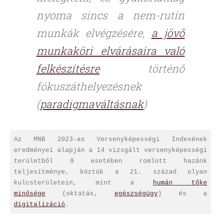
nyoma sincs a nem-rutin
munkák elvégzésére,
a jövő
munkaköri elvárásaira való
felkészítésre
történő
fókuszáthelyezésnek
(
paradigmaváltásnak
)
Az MNB 2023-as Versenyképességi Indexének
eredményei alapján a 14 vizsgált versenyképességi
területből 9 esetében romlott hazánk
teljesítménye, köztük a 21. század olyan
kulcsterületein, mint a
humán tőke
minősége
(oktatás,
egészségügy
) és a
digitalizáció
.