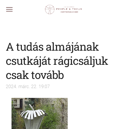
A tudás almájának
csutkáját rágicsáljuk
csak tovább
2024. márc. 22. 19:07