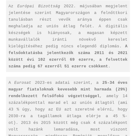
Az
Európai Bizottság
2022. májusában megjelent
jelentése szerint Magyarországon a felnőttkori
tanulásban részt vevők aránya éppen csak
meghaladja az uniós átlag felét. A digitális
készségek is hiányosak, a magasan képzett
munkavállalók iránti növekvő kereslet
kielégítéséhez pedig nincs elegendő diplomás.
A
felsőoktatásba jelentkezők száma 2011 és 2021
között évi 102 ezerről 69 ezerre, a felvettek
száma pedig 67 ezerről 51 ezerre csökkent
.
A
Eurosat
2023-es adatai szerint, a
25-34 éves
magyar fiataloknak kevesebb mint harmada (29%)
rendelkezett felsőfokú végzettséggel
, amely 14
százalékponttal marad el az uniós átlagtól (ami
43 % úgy, hogy az EU azt szeretné elérni, hogy
2030-ra a tagállamok átlaga elérje a 45 %-
ot). 2013 és 2015 között még csak 4 százalékpont
volt hazánk lemaradása, most viszont