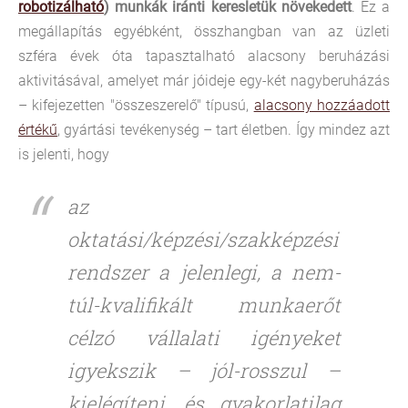
robotizálható
) munkák iránti keresletük növekedett
. Ez a
megállapítás egyébként, összhangban van az üzleti
szféra évek óta tapasztalható alacsony beruházási
aktivitásával, amelyet már jóideje egy-két nagyberuházás
– kifejezetten "összeszerelő" típusú,
alacsony hozzáadott
értékű
, gyártási tevékenység – tart életben. Így mindez azt
is jelenti, hogy
az
oktatási/képzési/szakképzési
rendszer a jelenlegi, a nem-
túl-kvalifikált munkaerőt
célzó vállalati igényeket
igyekszik – jól-rosszul –
kielégíteni, és gyakorlatilag