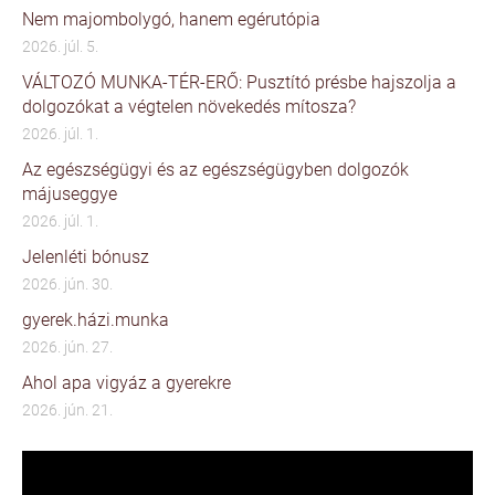
Nem majombolygó, hanem egérutópia
2026. júl. 5.
VÁLTOZÓ MUNKA-TÉR-ERŐ: Pusztító présbe hajszolja a
dolgozókat a végtelen növekedés mítosza?
2026. júl. 1.
Az egészségügyi és az egészségügyben dolgozók
májuseggye
2026. júl. 1.
Jelenléti bónusz
2026. jún. 30.
gyerek.házi.munka
2026. jún. 27.
Ahol apa vigyáz a gyerekre
2026. jún. 21.