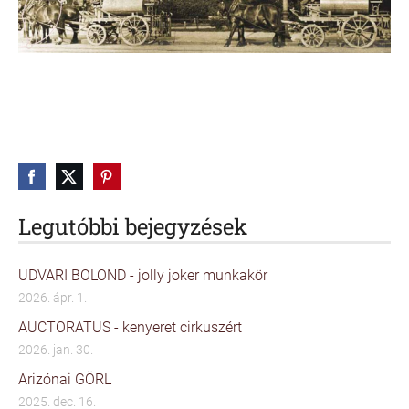
Legutóbbi bejegyzések
UDVARI BOLOND - jolly joker munkakör
2026. ápr. 1.
AUCTORATUS - kenyeret cirkuszért
2026. jan. 30.
Arizónai GÖRL
2025. dec. 16.