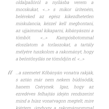
oldalpallóról a nyílásba verem a
mocskukat, <…> s mikor üríteném,
beléreked az egész kikezdhetetlen
miskulancia, kézzel kell megbontani,
az ujjaimmal kikaparni, kibányászni a
tömböt. <…> Kampósbotommal
eloszlatom a torlaszokat, a tartály
mélyére tuszkolom a rakományt, hogy
a beöntőnyílás ne tömődjön el. <…>
...a szemetet Kőbányán vonatra rakják,
s aztán már nem nekem büdösödik,
hanem Csérynek. Igaz, hogy az
ezredéves felhajtás idején rendszerint
mind a húsz vonatvagon megtelt, mire
kiértem, úgyhogy a rakományommal