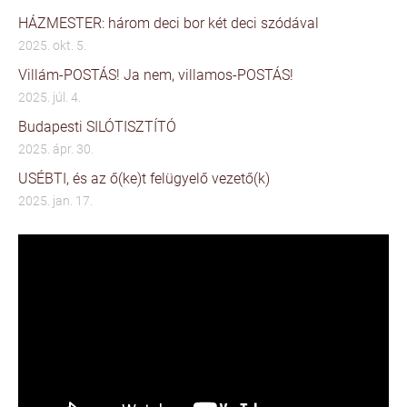
HÁZMESTER: három deci bor két deci szódával
2025. okt. 5.
Villám-POSTÁS! Ja nem, villamos-POSTÁS!
2025. júl. 4.
Budapesti SILÓTISZTÍTÓ
2025. ápr. 30.
USÉBTI, és az ő(ke)t felügyelő vezető(k)
2025. jan. 17.