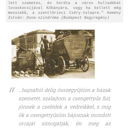
lett szemetes, és hordta a város hulladékát
lovaskocsijával Kőbányára, vagy ha kellett még
messzebb, a szentlőrinci Cséry-telepre."
Kemény
István: Duna-szindróma (Budapest Nagyregény)
…hajnaltól délig összegyűjtöm a házak
szemetét, szalajtom a csengettyűs fiút,
jönnek a cselédek a vedreikkel, s míg
ők a csengettyűsöm bájosnak mondott
orcáját simogatják, én meg az