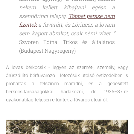
nekem kellett kihajtani egész a
szentlőrinci telepig.
Többet persze nem
fizettek
a fuvarért, és Lőrincen a lovam
sem kapott abrakot, csak némi vizet…”
Szvoren Edina: Titkos és általános
(Budapest Nagyregény)
A lovas bérkocsik - legyen az szemét-, személy, vagy
árúszállító bérfuvarozó - létezésük utolsó évtizedeiben is
próbáltak a felszínen maradni, és a gépesített
bérkocsitársaságokkal hadakozni, de
1936–37-re
gyakorlatilag teljesen eltűntek a főváros utcáiról.