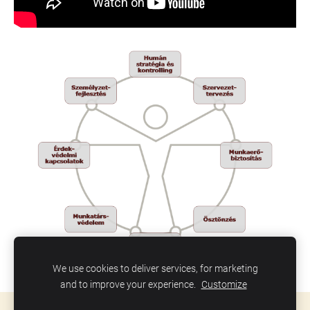
We use cookies to deliver services, for marketing
and to improve your experience.
Customize