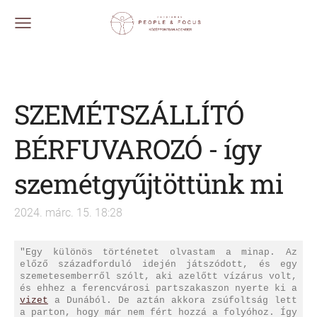
SZEMÉTSZÁLLÍTÓ
BÉRFUVAROZÓ - így
szemétgyűjtöttünk mi
2024. márc. 15. 18:28
"Egy különös történetet olvastam a minap. Az
előző századforduló idején játszódott, és egy
szemetesemberről szólt, aki azelőtt vízárus volt,
és ehhez a ferencvárosi partszakaszon nyerte ki a
vizet
a Dunából. De aztán akkora zsúfoltság lett
a parton, hogy már nem fért hozzá a folyóhoz. Így